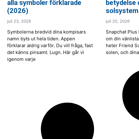
alla symboler förklarade
betydelse 
(2026)
solsystem
juli 23, 2026
juli 20, 2026
Symbolerna bredvid dina kompisars
Snapchat Plus 
namn byts ut hela tiden. Appen
om din vänlista
förklarar aldrig varför. Du vill fråga, fast
heter Friend S
det känns pinsamt. Lugn. Här går vi
solen, och din
igenom varje