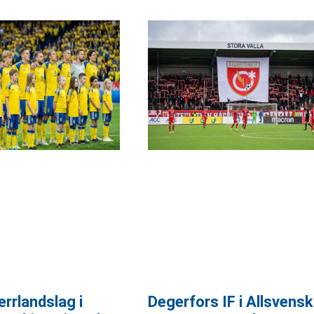
errlandslag i
Degerfors IF i Allsvens