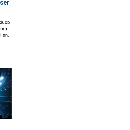
ser
klubb
göra
llen.