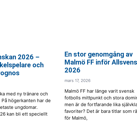
En stor genomgång av
enskan 2026 –
Malmö FF inför Allsven
kelspelare och
2026
rognos
mars 17, 2026
Malmö FF har länge varit svensk
aka med ny tränare och
fotbolls mittpunkt och stora domi
r. På högerkanten har de
men är de fortfarande lika självkl
hetaste ungdomar.
favoriter? Det är bara titlar som r
6 kan bli ett speciellt
för Malmö,