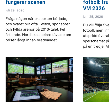
fungerar scenen
fotboll: tr
VM 2026
juli 29, 2026
juni 25, 2026
Fråga någon när e-sporten började,
och svaret blir ofta Twitch, sponsorer
Du vill följa Sv
och fyllda arenor på 2010-talet. Fel
fotboll, men in
årtionde. Nordiska spelare tävlade om
utspridd överal
priser långt innan bredbandet
spelschemat på
på en tredje. M