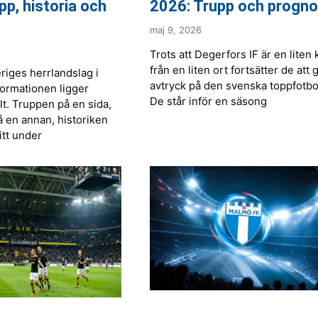
upp, historia och
2026: Trupp och progno
maj 9, 2026
Trots att Degerfors IF är en liten 
från en liten ort fortsätter de att 
eriges herrlandslag i
avtryck på den svenska toppfotbo
formationen ligger
De står inför en säsong
lt. Truppen på en sida,
 en annan, historiken
itt under