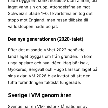
hade byggt ett starkt kollektiv utan Zlatan, och
laget vann sin grupp. Åttondelsfinalen mot
Schweiz slutade 1–0. I kvartsfinalen tog det
stopp mot England, men resan tillbaka till
världstoppen hade börjat.
Den nya generationen (2020-talet)
Efter det missade VM:et 2022 behövde
landslaget byggas om från grunden. In kom
unga spelare och nya idéer. Idag bär Isak,
Gyökeres, Bergvall och Hugo Larsson laget på
sina axlar. VM 2026 blev kvittot på att den
tuffa förändringen faktiskt fungerade.
Sverige i VM genom åren
Sverige har en VM-historik få nationer av