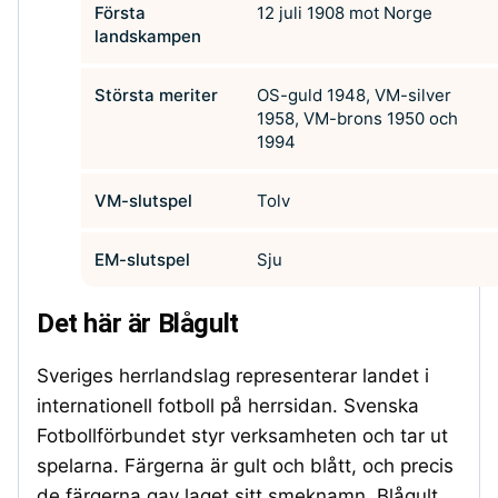
Första
12 juli 1908 mot Norge
landskampen
Största meriter
OS-guld 1948, VM-silver
1958, VM-brons 1950 och
1994
VM-slutspel
Tolv
EM-slutspel
Sju
Det här är Blågult
Sveriges herrlandslag representerar landet i
internationell fotboll på herrsidan. Svenska
Fotbollförbundet styr verksamheten och tar ut
spelarna. Färgerna är gult och blått, och precis
de färgerna gav laget sitt smeknamn. Blågult.