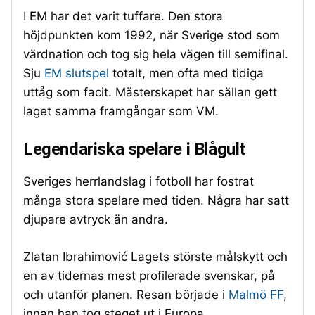
I EM har det varit tuffare. Den stora
höjdpunkten kom 1992, när Sverige stod som
värdnation och tog sig hela vägen till semifinal.
Sju
EM slutspel
totalt, men ofta med tidiga
uttåg som facit. Mästerskapet har sällan gett
laget samma framgångar som VM.
Legendariska spelare i Blågult
Sveriges herrlandslag i fotboll har fostrat
många stora spelare med tiden. Några har satt
djupare avtryck än andra.
Zlatan Ibrahimović Lagets störste målskytt och
en av tidernas mest profilerade svenskar, på
och utanför planen. Resan började i
Malmö FF
,
innan han tog steget ut i Europa.