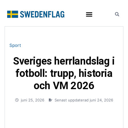
Resor och turism
Sport
Sveriges herrlandslag i
fotboll: trupp, historia
och VM 2026
juni 25, 2026
Senast uppdaterad juni 24, 2026