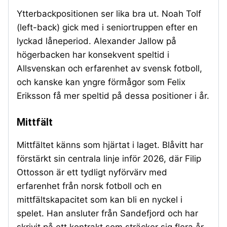
Ytterbackpositionen ser lika bra ut. Noah Tolf
(left-back) gick med i seniortruppen efter en
lyckad låneperiod. Alexander Jallow på
högerbacken har konsekvent speltid i
Allsvenskan och erfarenhet av svensk fotboll,
och kanske kan yngre förmågor som Felix
Eriksson få mer speltid på dessa positioner i år.
Mittfält
Mittfältet känns som hjärtat i laget. Blåvitt har
förstärkt sin centrala linje inför 2026, där Filip
Ottosson är ett tydligt nyförvärv med
erfarenhet från norsk fotboll och en
mittfältskapacitet som kan bli en nyckel i
spelet. Han ansluter från Sandefjord och har
skrivit på ett kontrakt som sträcker sig flera år