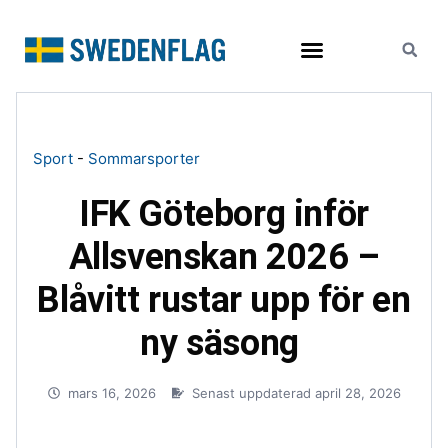
Resor och turism
Sport
-
Sommarsporter
IFK Göteborg inför
Allsvenskan 2026 –
Blåvitt rustar upp för en
ny säsong
mars 16, 2026
Senast uppdaterad april 28, 2026