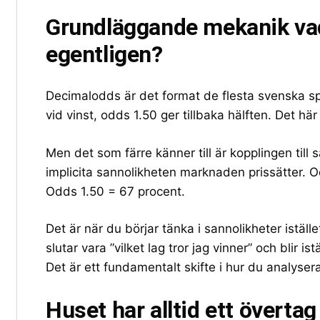
Grundläggande mekanik vad
egentligen?
Decimalodds är det format de flesta svenska s
vid vinst, odds 1.50 ger tillbaka hälften. Det här
Men det som färre känner till är kopplingen till
implicita sannolikheten marknaden prissätter. 
Odds 1.50 = 67 procent.
Det är när du börjar tänka i sannolikheter iställ
slutar vara ”vilket lag tror jag vinner” och blir 
Det är ett fundamentalt skifte i hur du analyser
Huset har alltid ett övertag