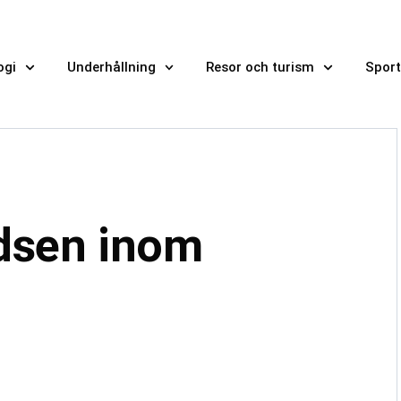
ogi
Underhållning
Resor och turism
Sport
dsen inom