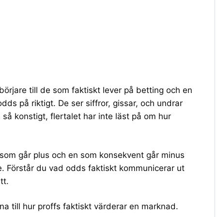
börjare till de som faktiskt lever på betting och en
ds på riktigt. De ser siffror, gissar, och undrar
 så konstigt, flertalet har inte läst på om hur
re som går plus och en som konsekvent går minus
e. Förstår du vad odds faktiskt kommunicerar ut
tt.
na till hur proffs faktiskt värderar en marknad.