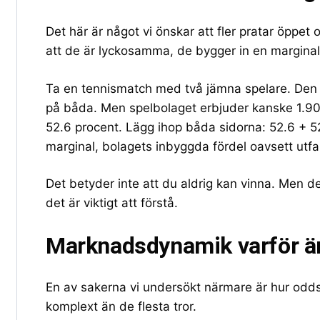
Det här är något vi önskar att fler pratar öppet
att de är lyckosamma, de bygger in en marginal 
Ta en tennismatch med två jämna spelare. Den v
på båda. Men spelbolaget erbjuder kanske 1.90
52.6 procent. Lägg ihop båda sidorna: 52.6 + 5
marginal, bolagets inbyggda fördel oavsett utfal
Det betyder inte att du aldrig kan vinna. Men de
det är viktigt att förstå.
Marknadsdynamik varför ä
En av sakerna vi undersökt närmare är hur odds f
komplext än de flesta tror.