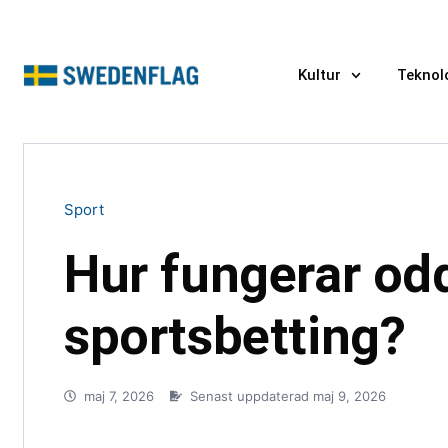
Kultur
Teknol
Sport
Hur fungerar od
sportsbetting?
maj 7, 2026
Senast uppdaterad maj 9, 2026