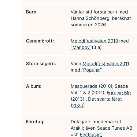
Barn:
Väntar sitt första barn med
Hanna Schönberg, beräknat
sommaren 2026
Genombrott:
Melodifestivalen 2010
med
”Manboy”
(3:a)
Stora segern:
Vann
Melodifestivalen 2011
med
”Popular”
Album:
Masquerade (2010)
, Saade
Vol. 1 & 2 (2011),
Forgive Me
(2013)
,
Det svarta fåret
(2020)
Företag:
Delägare i modemärket
Arakii
; även
Saade Tunes AB
och
Flyttsmart