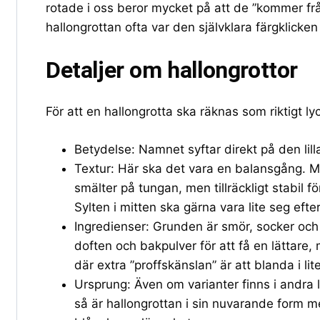
rotade i oss beror mycket på att de ”kommer från
hallongrottan ofta var den självklara färgklicken
Detaljer om hallongrottor
För att en hallongrotta ska räknas som riktigt l
Betydelse: Namnet syftar direkt på den lilla
Textur: Här ska det vara en balansgång. 
smälter på tungan, men tillräckligt stabil f
Sylten i mitten ska gärna vara lite seg efte
Ingredienser: Grunden är smör, socker och v
doften och bakpulver för att få en lättare,
där extra ”proffskänslan” är att blanda i lit
Ursprung: Även om varianter finns i andra
så är hallongrottan i sin nuvarande form