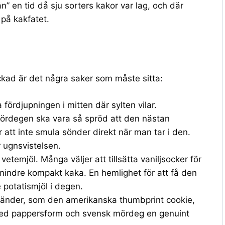
” en tid då sju sorters kakor var lag, och där
 på kakfatet.
yckad är det några saker som måste sitta:
 fördjupningen i mitten där sylten vilar.
Mördegen ska vara så spröd att den nästan
ör att inte smula sönder direkt när man tar i den.
r ugnsvistelsen.
etemjöl. Många väljer att tillsätta vaniljsocker för
 mindre kompakt kaka. En hemlighet för att få den
e potatismjöl i degen.
 länder, som den amerikanska thumbprint cookie,
 med pappersform och svensk mördeg en genuint