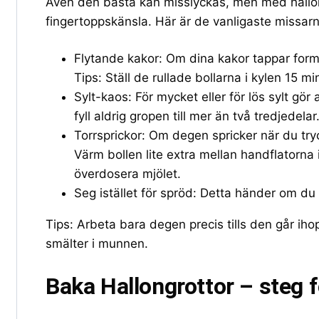
Även den bästa kan misslyckas, men med hallo
fingertoppskänsla. Här är de vanligaste missarn
Flytande kakor: Om dina kakor tappar forme
Tips: Ställ de rullade bollarna i kylen 15 m
Sylt-kaos: För mycket eller för lös sylt gör
fyll aldrig gropen till mer än två tredjedelar
Torrsprickor: Om degen spricker när du tryck
Värm bollen lite extra mellan handflatorna 
överdosera mjölet.
Seg istället för spröd: Detta händer om du
Tips: Arbeta bara degen precis tills den går i
smälter i munnen.
Baka Hallongrottor – steg f