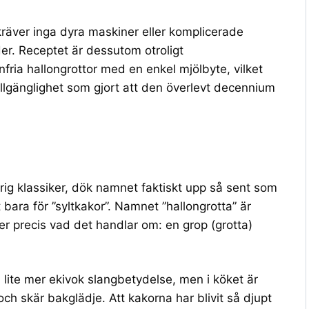
kräver inga dyra maskiner eller komplicerade
der. Receptet är dessutom otroligt
fria hallongrottor med en enkel mjölbyte, vilket
 tillgänglighet som gjort att den överlevt decennium
rig klassiker, dök namnet faktiskt upp så sent som
bara för ”syltkakor”. Namnet ”hallongrotta” är
ver precis vad det handlar om: en grop (grotta)
 lite mer ekivok slangbetydelse, men i köket är
ch skär bakglädje. Att kakorna har blivit så djupt