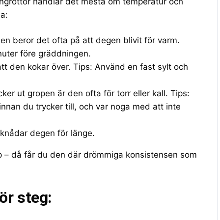
ngrottor handlar det mesta om temperatur och
a:
n beror det ofta på att degen blivit för varm.
inuter före gräddningen.
 att den kokar över. Tips: Använd en fast sylt och
.
er ut gropen är den ofta för torr eller kall. Tips:
innan du trycker till, och var noga med att inte
 knådar degen för länge.
hop – då får du den där drömmiga konsistensen som
ör steg: