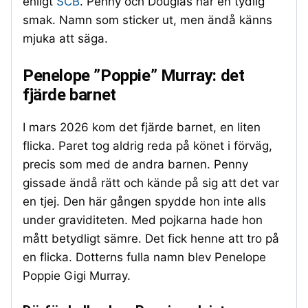
enligt
SCB
. Penny och Douglas har en tydlig
smak. Namn som sticker ut, men ändå känns
mjuka att säga.
Penelope ”Poppie” Murray: det
fjärde barnet
I mars 2026 kom det fjärde barnet, en liten
flicka. Paret tog aldrig reda på könet i förväg,
precis som med de andra barnen. Penny
gissade ändå rätt och kände på sig att det var
en tjej. Den här gången spydde hon inte alls
under graviditeten. Med pojkarna hade hon
mått betydligt sämre. Det fick henne att tro på
en flicka. Dotterns fulla namn blev Penelope
Poppie Gigi Murray.